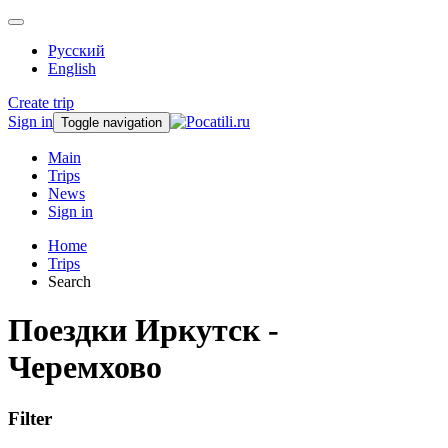
Русский
English
Create trip
Sign in
Toggle navigation
Main
Trips
News
Sign in
Home
Trips
Search
Поездки Иркутск -
Черемхово
Filter