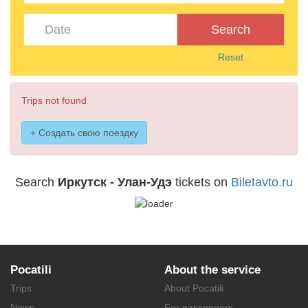
Search
Reset
Trips not found
+ Создать свою поездку
Search
Иркутск - Улан-Удэ
tickets on
Biletavto.ru
Pocatili
About the service
Trips
About Pocatili
News
For passengers