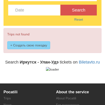
Search
Reset
Trips not found
+ Создать свою поездку
Search
Иркутск - Улан-Удэ
tickets on
Biletavto.ru
Pocatili
About the service
Trips
About Pocatili
News
For passengers