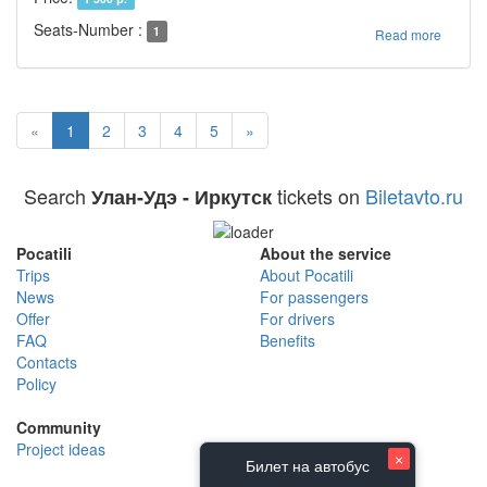
Seats-Number :
1
Read more
«
1
2
3
4
5
»
Search
tickets on
Biletavto.ru
Улан-Удэ - Иркутск
Pocatili
About the service
Trips
About Pocatili
News
For passengers
Offer
For drivers
FAQ
Benefits
Contacts
Policy
Community
Project ideas
×
Билет на автобус