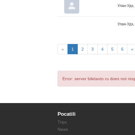
Улан-Удэ,
Улан-Удэ,
«
1
2
3
4
5
6
»
Error: server biletavto.ru does not re
Pocatili
Trips
News