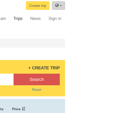
Create trip
ain
Trips
News
Sign in
+ CREATE TRIP
Search
Reset
ts
Price