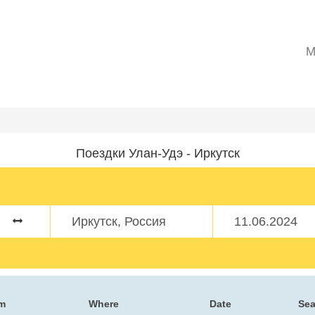
M
Поездки Улан-Удэ - Иркутск
m
Where
Date
Sea