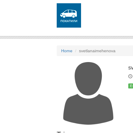
Home
svetlanaimehenova
s
E