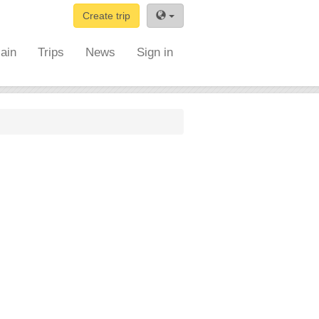
Create trip
ain
Trips
News
Sign in