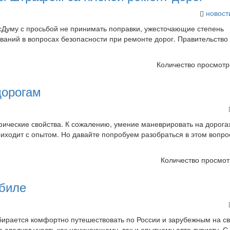
новост
осДуму с просьбой не принимать поправки, ужесточающие степень
ваний в вопросах безопасности при ремонте дорог. Правительство
Количество просмотр
дорогам
фические свойства. К сожалению, умение маневрировать на дорогах
ходит с опытом. Но давайте попробуем разобраться в этом вопрос
Количество просмот
обиле
 собирается комфортно путешествовать по России и зарубежным на с
 следует учесть как начинающему, так и опытному авто-туристу. 