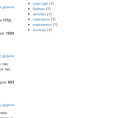
улан-удэ
(1)
и
дороги
байкал
(1)
автобус
(1)
горячинск
(1)
 и МВД
максимиха
(1)
энхалук
(1)
ов:
1502
дороги
 так,
е так,
ров:
953
дороги
воём
С каждым