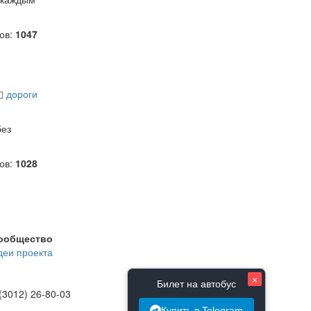
ов:
1047
дороги
без
ов:
1028
ообщество
деи проекта
×
Билет на автобус
(3012) 26-80-03
Купить в Telegram