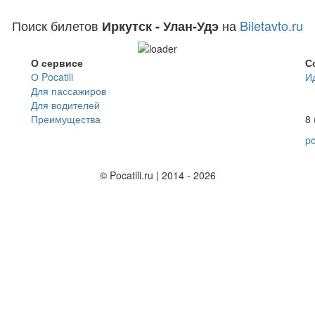
Поиск билетов
на
Biletavto.ru
Иркутск - Улан-Удэ
О сервисе
С
О Pocatili
И
Для пассажиров
Для водителей
Преимущества
8 
po
© Pocatili.ru | 2014 - 2026