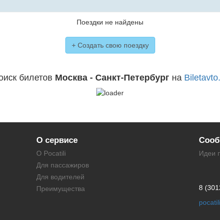
Поездки не найдены
+ Создать свою поездку
оиск билетов
Москва - Санкт-Петербург
на
Biletavto
О сервисе
Сооб
О Pocatili
Идеи 
Для пассажиров
Для водителей
8 (301
Преимущества
pocati