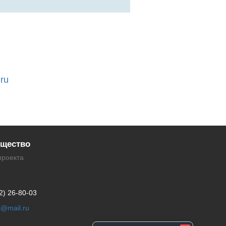
.ru
щество
проекта
2) 26-80-03
li@mail.ru