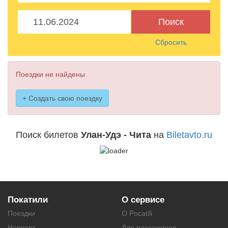
Поиск
Сбросить
Поездки не найдены
+ Создать свою поездку
Поиск билетов
Улан-Удэ - Чита
на
Biletavto.ru
Покатили
О сервисе
Поездки
О Pocatili
Новости
Для пассажиров