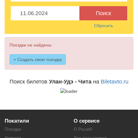
Поиск
Сбросить
Поездки не найдены
+ Создать свою поездку
Поиск билетов
Улан-Удэ - Чита
на
Biletavto.ru
Покатили
О сервисе
Поездки
О Pocatili
Новости
Для пассажиров