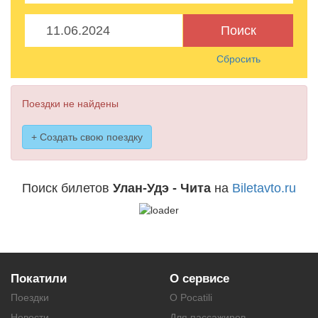
Поиск
Сбросить
Поездки не найдены
+ Создать свою поездку
Поиск билетов
Улан-Удэ - Чита
на
Biletavto.ru
Покатили
О сервисе
Поездки
О Pocatili
Новости
Для пассажиров