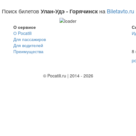
Поиск билетов
на
Biletavto.ru
Улан-Удэ - Горячинск
О сервисе
С
О Pocatili
И
Для пассажиров
Для водителей
Преимущества
8 
po
© Pocatili.ru | 2014 - 2026