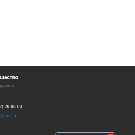
щество
проекта
2) 26-80-03
li@mail.ru