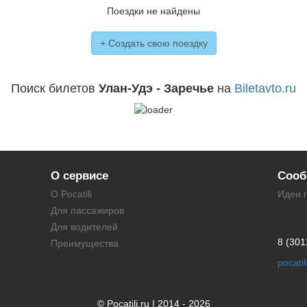
Поездки не найдены
+ Создать свою поездку
Поиск билетов
Улан-Удэ - Заречье
на
Biletavto.ru
О сервисе
Сооб
О Pocatili
Идеи 
Для пассажиров
Для водителей
8 (301
Преимущества
pocati
© Pocatili.ru | 2014 - 2026