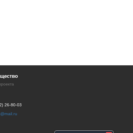
щество
проекта
2) 26-80-03
li@mail.ru