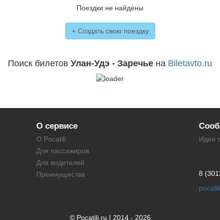
Поездки не найдены
+ Создать свою поездку
Поиск билетов
Улан-Удэ - Заречье
на
Biletavto.ru
О сервисе
Сооб
О Pocatili
Идеи 
Для пассажиров
Для водителей
8 (301
Преимущества
pocati
© Pocatili.ru | 2014 - 2026