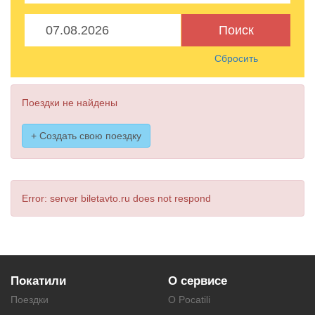
Поиск
Сбросить
Поездки не найдены
+ Создать свою поездку
Error: server biletavto.ru does not respond
Покатили
О сервисе
Поездки
О Pocatili