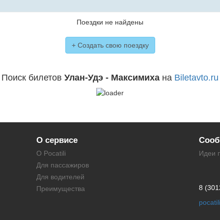
Поездки не найдены
+ Создать свою поездку
Поиск билетов
Улан-Удэ - Максимиха
на
Biletavto.ru
О сервисе
Сооб
О Pocatili
Идеи 
Для пассажиров
Для водителей
8 (301
Преимущества
pocati