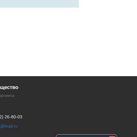
щество
проекта
2) 26-80-03
li@mail.ru