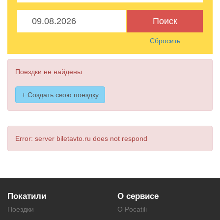
Поиск
Сбросить
Поездки не найдены
+ Создать свою поездку
Error: server biletavto.ru does not respond
Покатили
О сервисе
Поездки
О Pocatili