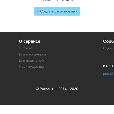
+ Создать свою поездку
О сервисе
Сооб
О Pocatili
Идеи 
Для пассажиров
Для водителей
8 (301
Преимущества
pocati
© Pocatili.ru | 2014 - 2026