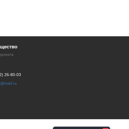
щество
проекта
2) 26-80-03
li@mail.ru