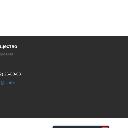
щество
проекта
2) 26-80-03
li@mail.ru