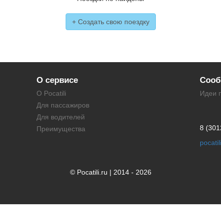
+ Создать свою поездку
О сервисе
Сооб
О Pocatili
Идеи 
Для пассажиров
Для водителей
8 (301
Преимущества
pocati
© Pocatili.ru | 2014 - 2026