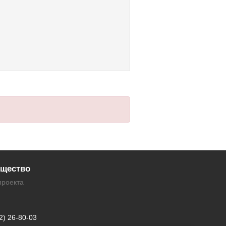
щество
проекта
2) 26-80-03