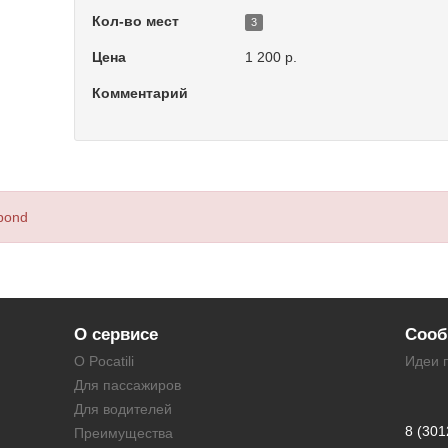
Кол-во мест
3
Цена
1 200 р.
Комментарий
spond
О сервисе
Сооб
О Pocatili
Идеи 
Для пассажиров
Для водителей
8 (301
Преимущества