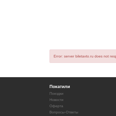
Error: server biletavto.ru does not re
Покатили
Поездки
Новости
Оферта
Вопросы-Ответы