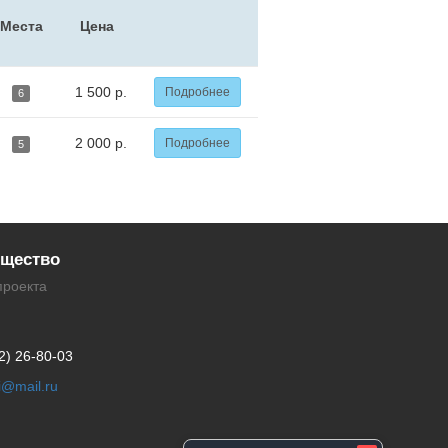
Места
Цена
1 500 р.
Подробнее
6
2 000 р.
Подробнее
5
щество
проекта
2) 26-80-03
li@mail.ru