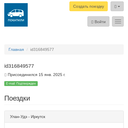
Создать поездку
Войти
Toggl
navig
Главная
id316849577
id316849577
Присоединился 15 янв. 2025 г.
E-mail: Подтвержден
Поездки
Улан-Удэ - Иркутск