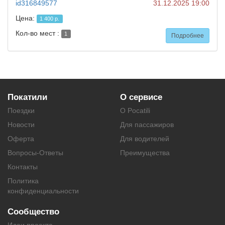
id316849577
31.12.2025 19:00
Цена:
1 400 р.
Кол-во мест :
1
Подробнее
Покатили
О сервисе
Поездки
О Pocatili
Новости
Для пассажиров
Оферта
Для водителей
Вопросы-Ответы
Преимущества
Контакты
Политика
конфиденциальности
Сообщество