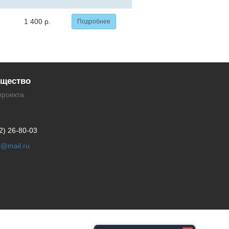
1 400 р.
Подробнее
щество
проекта
2) 26-80-03
li@mail.ru