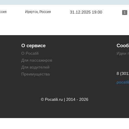
ссия
Иркутск, Россия
31.12.2025 19:00
1
О сервисе
Сооб
О Pocatili
Идеи 
Для пассажиров
Для водителей
8 (301
Преимущества
pocati
© Pocatili.ru | 2014 - 2026