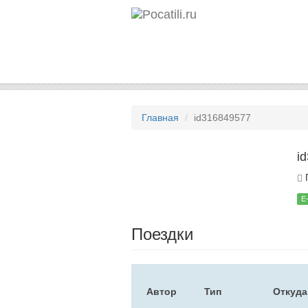
Главная
id316849577
i
П
E
Поездки
Автор
Тип
Откуда