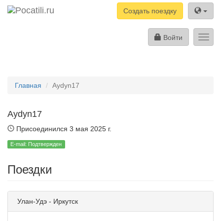
Создать поездку
Войти
Toggl
navig
Главная
Aydyn17
Aydyn17
Присоединился 3 мая 2025 г.
E-mail: Подтвержден
Поездки
Улан-Удэ - Иркутск