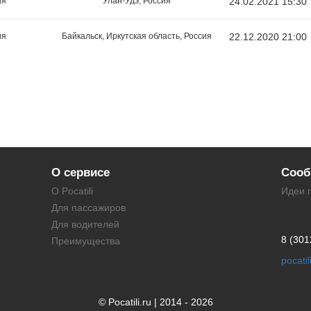
ия
Улан-Удэ, Россия
24.02.2021 15:30
ия
Байкальск, Иркутская область, Россия
22.12.2020 21:00
О сервисе
Сооб
О Pocatili
Идеи 
Для пассажиров
Для водителей
8 (301
Преимущества
pocati
© Pocatili.ru | 2014 - 2026