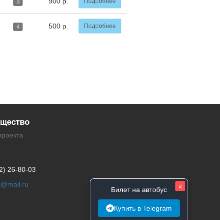
900 р.
Подробнее
3
500 р.
Подробнее
4
щество
проекта
2) 26-80-03
li@mail.ru
×
Билет на автобус
Купить в Telegram