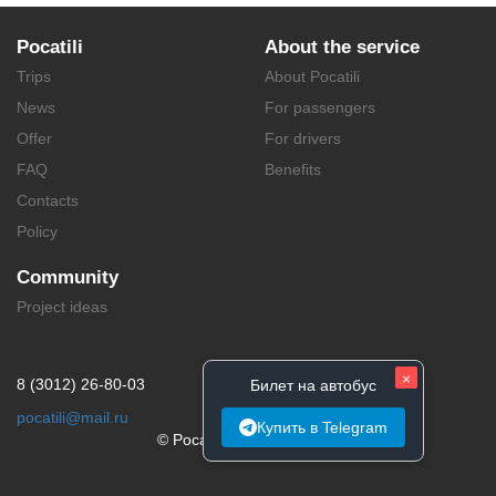
Pocatili
About the service
Trips
About Pocatili
News
For passengers
Offer
For drivers
FAQ
Benefits
Contacts
Policy
Community
Project ideas
×
8 (3012) 26-80-03
Билет на автобус
pocatili@mail.ru
Купить в Telegram
© Pocatili.ru | 2014 - 2026