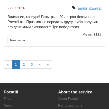
27.07.2016
акция
конкурс
​Внимание, конкурс! Розыгрыш 20 литров бензина от
Pocatili.ru - Приз можно передать другу, либо получить
его денежный эквивалент. Три победителя...
Views:
2128
Read more →
«
1
2
3
4
»
Pocatili
About the service
Trips
About Pocatili
News
For passengers