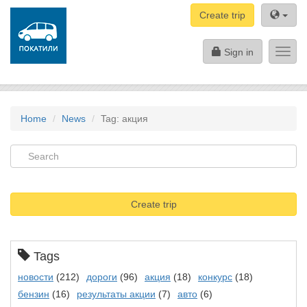
Create trip
Sign in
Toggl
navig
Home
News
Tag: акция
Create trip
Tags
новости
(212)
дороги
(96)
акция
(18)
конкурс
(18)
бензин
(16)
результаты акции
(7)
авто
(6)