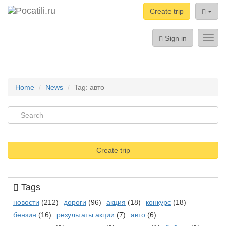
Create trip
Sign in
Toggl
navig
Home
News
Tag: авто
Create trip
Tags
новости
(212)
дороги
(96)
акция
(18)
конкурс
(18)
бензин
(16)
результаты акции
(7)
авто
(6)