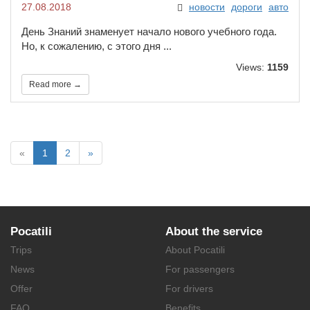
27.08.2018
новости
дороги
авто
День Знаний знаменует начало нового учебного года.
Но, к сожалению, с этого дня ...
Views:
1159
Read more →
«
1
2
»
Pocatili
About the service
Trips
About Pocatili
News
For passengers
Offer
For drivers
FAQ
Benefits