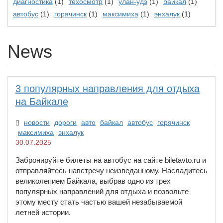
диагностика
(1)
техосмотр
(1)
улан-удэ
(1)
байкал
(1)
автобус
(1)
горячинск
(1)
максимиха
(1)
энхалук
(1)
News
3 популярных направления для отдыха
на Байкале
новости
дороги
авто
байкал
автобус
горячинск
максимиха
энхалук
30.07.2025
Забронируйте билеты на автобус на сайте biletavto.ru и
отправляйтесь навстречу неизведанному. Насладитесь
великолепием Байкала, выбрав одно из трех
популярных направлений для отдыха и позвольте
этому месту стать частью вашей незабываемой
летней истории.