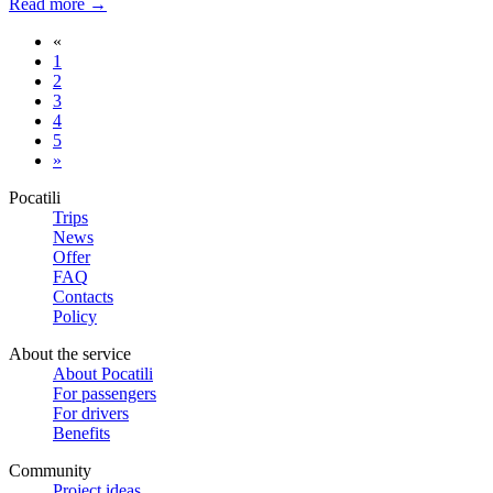
Read more →
«
1
2
3
4
5
»
Pocatili
Trips
News
Offer
FAQ
Contacts
Policy
About the service
About Pocatili
For passengers
For drivers
Benefits
Community
Project ideas