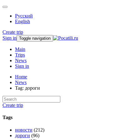
Русский
English
Create trip
Sign in
Toggle navigation
Main
Trips
News
Sign in
Home
News
Tag: дороги
Create trip
Tags
новости
(212)
дороги
(96)