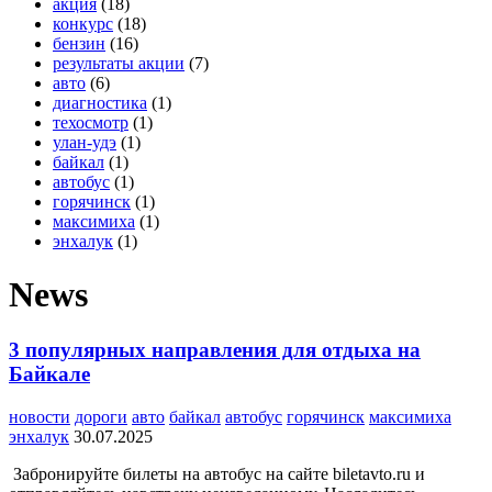
акция
(18)
конкурс
(18)
бензин
(16)
результаты акции
(7)
авто
(6)
диагностика
(1)
техосмотр
(1)
улан-удэ
(1)
байкал
(1)
автобус
(1)
горячинск
(1)
максимиха
(1)
энхалук
(1)
News
3 популярных направления для отдыха на
Байкале
новости
дороги
авто
байкал
автобус
горячинск
максимиха
энхалук
30.07.2025
Забронируйте билеты на автобус на сайте biletavto.ru и