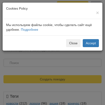
Создать поездку
Cookies Policy
×
Войти
Toggl
navig
Мы используем файлы cookie, чтобы сделать сайт ещё
удобнее.
Подробнее
Главная
Новости
Close
Accept
Обжалование штрафов через конференцсвязь:
нововведения в законодательстве
Создать поездку
Теги
новости
(212)
дороги
(96)
акция
(18)
конкурс
(18)