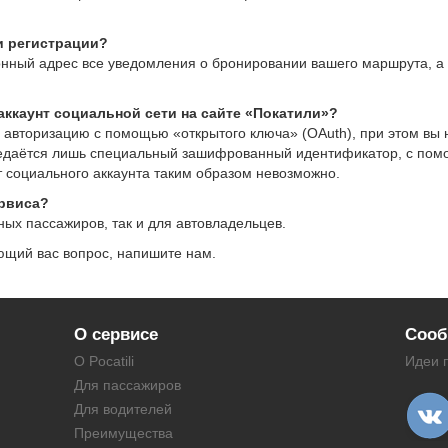
ри регистрации?
онный адрес все уведомления о бронировании вашего маршрута, а
аккаунт социальной сети на сайте «Покатили»?
авторизацию с помощью «открытого ключа» (OAuth), при этом вы н
редаётся лишь специальный зашифрованный идентификатор, с помо
т социального аккаунта таким образом невозможно.
ервиса?
ых пассажиров, так и для автовладельцев.
ющий вас вопрос, напишите нам.
О сервисе
Сооб
О Pocatili
Идеи 
Для пассажиров
Для водителей
Преимущества