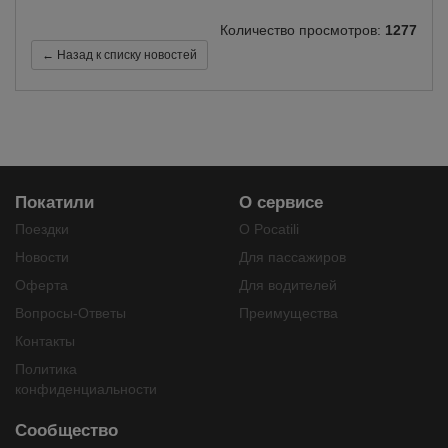
Количество просмотров:
1277
← Назад к списку новостей
Покатили
О сервисе
Поездки
О Pocatili
Новости
Для пассажиров
Оферта
Для водителей
Вопросы-Ответы
Преимущества
Контакты
Политика
конфиденциальности
Сообщество