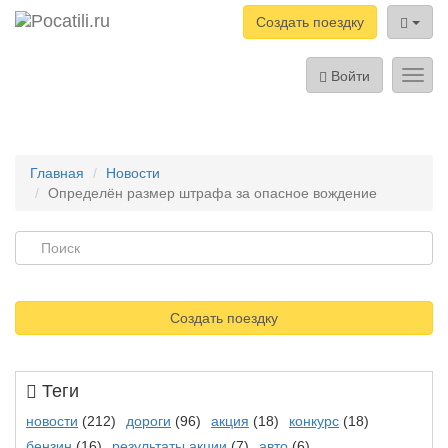
Создать поездку
Войти
Toggl
navig
Главная
Новости
Определён размер штрафа за опасное вождение
Создать поездку
Теги
новости
(212)
дороги
(96)
акция
(18)
конкурс
(18)
бензин
(16)
результаты акции
(7)
авто
(6)