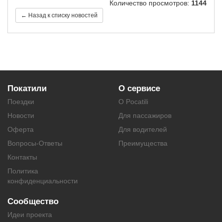
Количество просмотров:
1144
← Назад к списку новостей
Покатили
О сервисе
Поездки
О Pocatili
Новости
Для пассажиров
Оферта
Для водителей
Вопросы-Ответы
Преимущества
Контакты
Политика
конфиденциальности
Сообщество
Идеи проекта