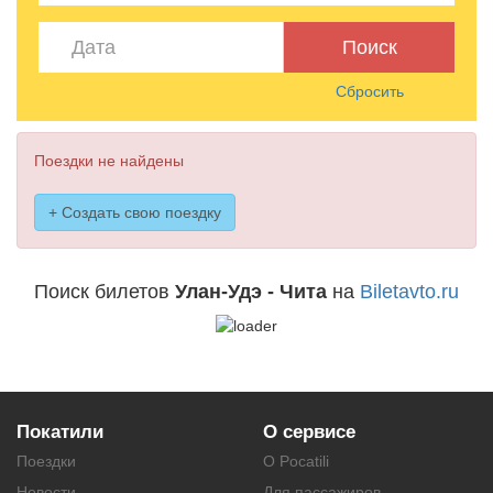
Поиск
Сбросить
Поездки не найдены
+ Создать свою поездку
Поиск билетов
Улан-Удэ - Чита
на
Biletavto.ru
Покатили
О сервисе
Поездки
О Pocatili
Новости
Для пассажиров