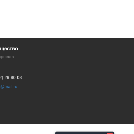
щество
проекта
2) 26-80-03
li@mail.ru