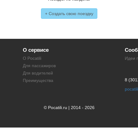
+ Создать свою поездку
О сервисе
Сооб
О Pocatili
Идеи 
Для пассажиров
Для водителей
8 (301
Преимущества
pocati
© Pocatili.ru | 2014 - 2026