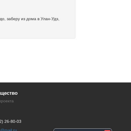
о, заберу из дома в Улан-Удэ,
щество
проекта
2) 26-80-03
li@mail.ru