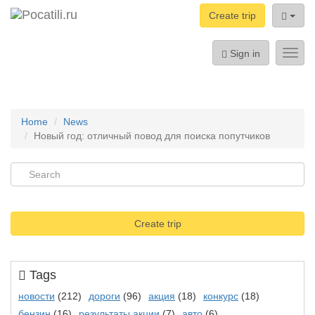
Create trip
Sign in
Toggl
navig
Home
News
Новый год: отличный повод для поиска попутчиков
Create trip
Tags
новости
(212)
дороги
(96)
акция
(18)
конкурс
(18)
бензин
(16)
результаты акции
(7)
авто
(6)