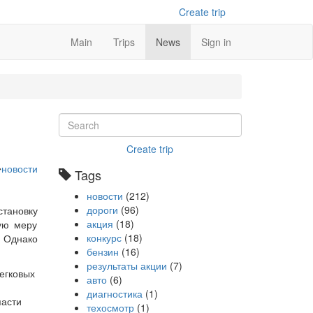
Create trip
Main
Trips
News
Sign in
Create trip
новости
Tags
новости
(212)
дороги
(96)
становку
акция
(18)
ую меру
конкурс
(18)
. Однако
бензин
(16)
результаты акции
(7)
легковых
авто
(6)
диагностика
(1)
пасти
техосмотр
(1)