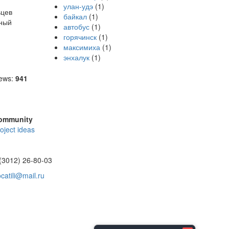
улан-удэ
(1)
ьцев
байкал
(1)
нный
автобус
(1)
горячинск
(1)
максимиха
(1)
энхалук
(1)
ews:
941
ommunity
oject ideas
(3012) 26-80-03
catili@mail.ru