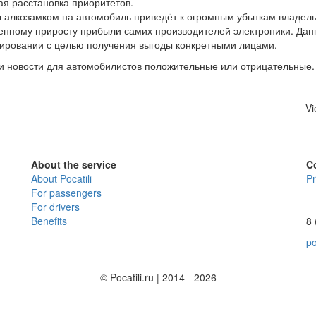
ая расстановка приоритетов.
ы алкозамком на автомобиль приведёт к огромным убыткам владел
венному приросту прибыли самих производителей электроники. Да
бировании с целью получения выгоды конкретными лицами.
ти новости для автомобилистов положительные или отрицательные.
Vi
About the service
C
About Pocatili
Pr
For passengers
For drivers
Benefits
8 
po
© Pocatili.ru | 2014 - 2026