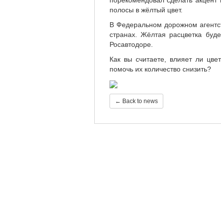
порекомендовал сделать акцент
полосы в жёлтый цвет.
В Федеральном дорожном агентст
странах. Жёлтая расцветка буд
Росавтодоре.
Как вы считаете, влияет ли цве
помочь их количество снизить?
← Back to news