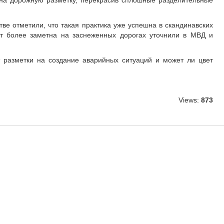
 на дорожную разметку, перекрасив сплошные разделительные
ве отметили, что такая практика уже успешна в скандинавских
ет более заметна на заснеженных дорогах уточнили в МВД и
т разметки на создание аварийных ситуаций и может ли цвет
Views:
873