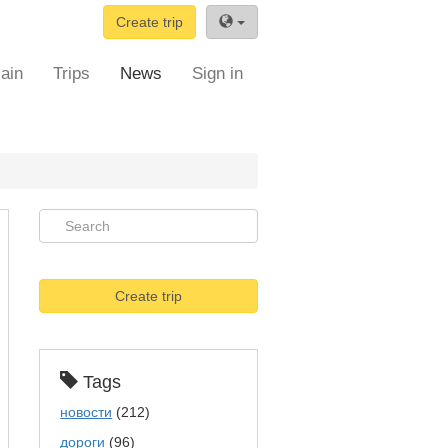
Create trip
ain
Trips
News
Sign in
Create trip
Tags
новости
(212)
дороги
(96)