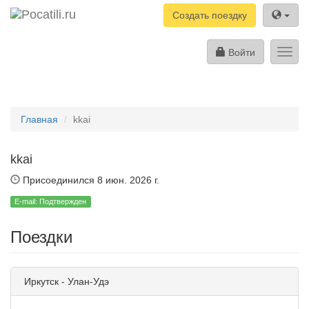
Создать поездку
Войти
Toggl
navig
Главная
kkai
kkai
Присоединился 8 июн. 2026 г.
E-mail: Подтвержден
Поездки
Иркутск - Улан-Удэ