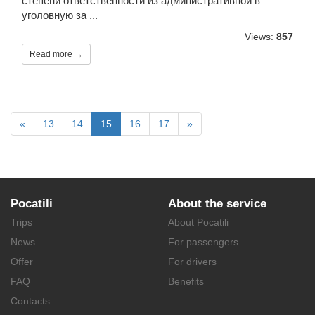
степени ответственности из административной в
уголовную за ...
Views:
857
Read more →
«
13
14
15
16
17
»
Pocatili
About the service
Trips
About Pocatili
News
For passengers
Offer
For drivers
FAQ
Benefits
Contacts