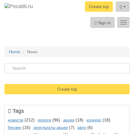
Create trip
Sign in
Toggl
navig
Home
News
Create trip
Tags
новости
(212)
дороги
(96)
акция
(18)
конкурс
(18)
бензин
(16)
результаты акции
(7)
авто
(6)