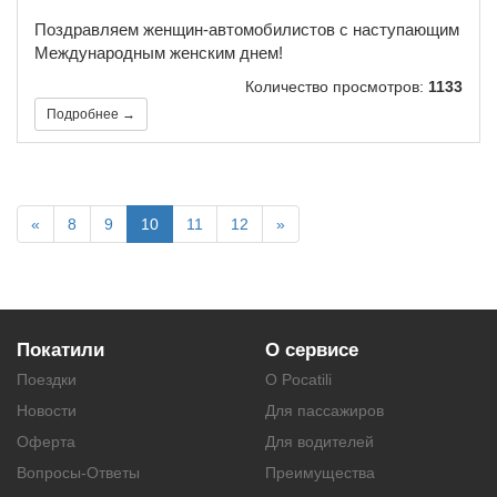
Поздравляем женщин-автомобилистов с наступающим
Международным женским днем!
Количество просмотров:
1133
Подробнее →
«
8
9
10
11
12
»
Покатили
О сервисе
Поездки
О Pocatili
Новости
Для пассажиров
Оферта
Для водителей
Вопросы-Ответы
Преимущества