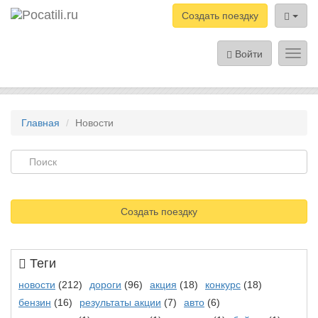
Создать поездку
Войти
Toggl
navig
Главная
Новости
Создать поездку
Теги
новости
(212)
дороги
(96)
акция
(18)
конкурс
(18)
бензин
(16)
результаты акции
(7)
авто
(6)