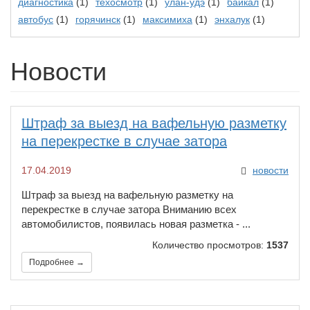
диагностика
(1)
техосмотр
(1)
улан-удэ
(1)
байкал
(1)
автобус
(1)
горячинск
(1)
максимиха
(1)
энхалук
(1)
Новости
​Штраф за выезд на вафельную разметку
на перекрестке в случае затора
17.04.2019
новости
​Штраф за выезд на вафельную разметку на
перекрестке в случае затора Вниманию всех
автомобилистов, появилась новая разметка - ...
Количество просмотров:
1537
Подробнее →