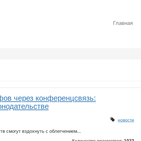
Главная
ов через конференцсвязь:
онодательстве
новости
 смогут вздохнуть с облегчением...
Количество просмотров:
1022