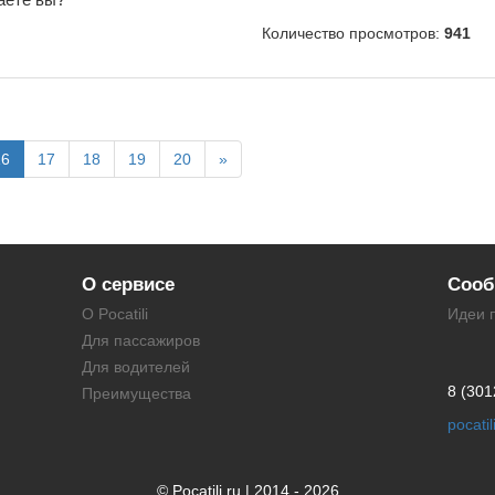
Количество просмотров:
941
16
17
18
19
20
»
О сервисе
Сооб
О Pocatili
Идеи 
Для пассажиров
Для водителей
8 (301
Преимущества
pocati
© Pocatili.ru | 2014 - 2026