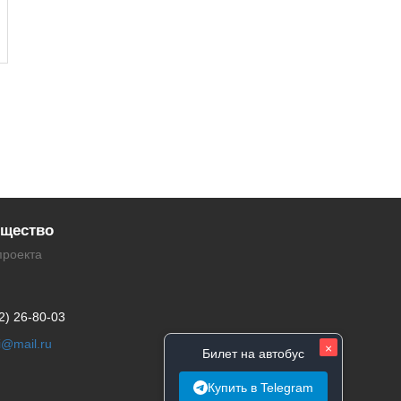
щество
проекта
2) 26-80-03
li@mail.ru
×
Билет на автобус
Купить в Telegram